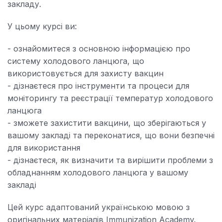
повідомити
що
закладу.
друзям,
ви
що
записалися
У цьому курсі ви:
ви
на
записалися
цей
- ознайомитеся з основною інформацією про
на
курс
систему холодового ланцюга, що
цей
використовується для захисту вакцин
курс
- дізнаєтеся про інструменти та процеси для
моніторингу та реєстрації температур холодового
ланцюга
- зможете захистити вакцини, що зберігаються у
вашому закладі та переконатися, що вони безпечні
для використання
- дізнаєтеся, як визначити та вирішити проблеми з
обладнанням холодового ланцюга у вашому
закладі
Цей курс адаптований українською мовою з
оригінальних матеріалів Immunization Academy.