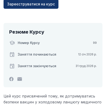
Зареєструватися на курс
Резюме Курсу
Номер Курсу
99
Заняття починаються
12 січ 2026 р.
Заняття закінчуються
31 груд 2026 р.
Зробіть
Надішліть
пост
електронного
у
листа,
Facebook,
щоб
Цей курс присвячений тому, як дотримуватись
щоб
повідомити,
безпеки вакцин у холодовому ланцюгу медичного