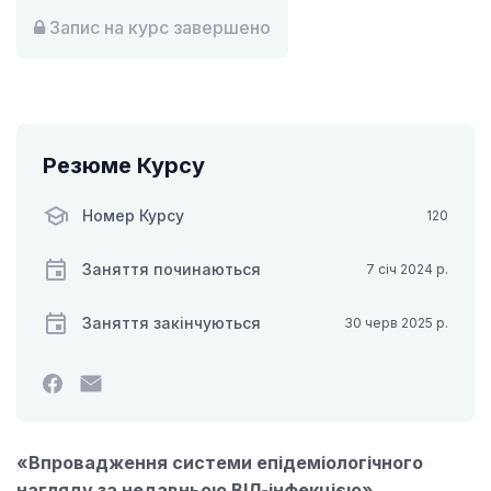
Запис на курс завершено
Резюме Курсу
Номер Курсу
120
Заняття починаються
7 січ 2024 р.
Заняття закінчуються
30 черв 2025 р.
Зробіть
Надішліть
пост
електронного
у
листа,
Facebook,
щоб
«Впровадження системи епідеміологічного
щоб
повідомити,
нагляду за недавньою ВІЛ-інфекцією»