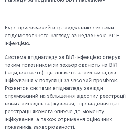
повідомити
що
друзям,
ви
що
записалися
ви
на
Курс присвячений впровадженню системи
записалися
цей
епідеміологічного нагляду за недавньою ВІЛ-
на
курс
інфекцією.
цей
курс
Система епіднагляду за ВІЛ-інфекцією оперує
таким показником як захворюваність на ВІЛ
(інцидентність), це кількість нових випадків
інфікування у популяції за часовий проміжок.
Розвиток системи епіднагляду завжди
спрямований на збільшення відсотку реєстрації
нових випадків інфікування, проведення цієї
реєстрації якомога ближче до моменту
інфікування, а також отримання оціночних
показників захворюваності.