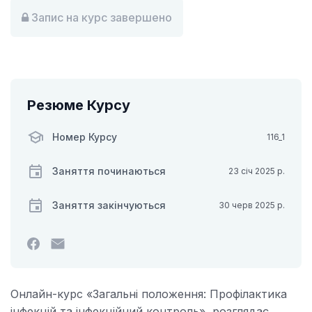
Запис на курс завершено
Резюме Курсу
Номер Курсу
116_1
Заняття починаються
23 січ 2025 р.
Заняття закінчуються
30 черв 2025 р.
Зробіть
Надішліть
пост
електронного
у
листа,
Facebook,
щоб
Онлайн-курс «Загальні положення: Профілактика
щоб
повідомити,
інфекцій та інфекційний контроль» розглядає