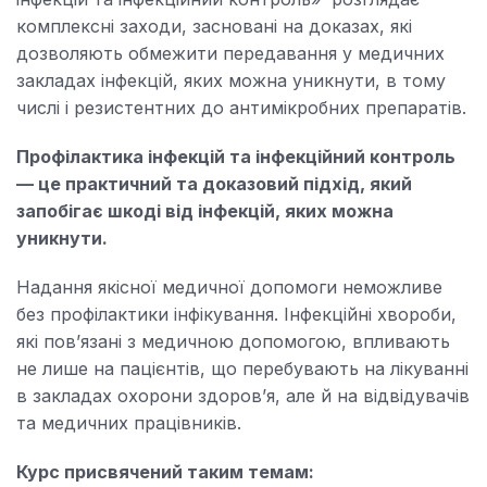
повідомити
що
комплексні заходи, засновані на доказах, які
друзям,
ви
дозволяють обмежити передавання у медичних
що
записалися
закладах інфекцій, яких можна уникнути, в тому
ви
на
числі і резистентних до антимікробних препаратів.
записалися
цей
на
курс
Профілактика інфекцій та інфекційний контроль
цей
— це практичний та доказовий підхід, який
курс
запобігає шкоді від інфекцій, яких можна
уникнути.
Надання якісної медичної допомоги неможливе
без профілактики інфікування. Інфекційні хвороби,
які пов’язані з медичною допомогою, впливають
не лише на пацієнтів, що перебувають на лікуванні
в закладах охорони здоров’я, але й на відвідувачів
та медичних працівників.
Курс присвячений таким темам: